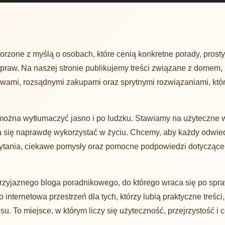
rzone z myślą o osobach, które cenią konkretne porady, prosty 
praw. Na naszej stronie publikujemy treści związane z domem,
awami, rozsądnymi zakupami oraz sprytnymi rozwiązaniami, kt
można wytłumaczyć jasno i po ludzku. Stawiamy na użyteczne 
e da się naprawdę wykorzystać w życiu. Chcemy, aby każdy odwied
ytania, ciekawe pomysły oraz pomocne podpowiedzi dotyczące
przyjaznego bloga poradnikowego, do którego wraca się po spra
 internetowa przestrzeń dla tych, którzy lubią praktyczne treści
. To miejsce, w którym liczy się użyteczność, przejrzystość i