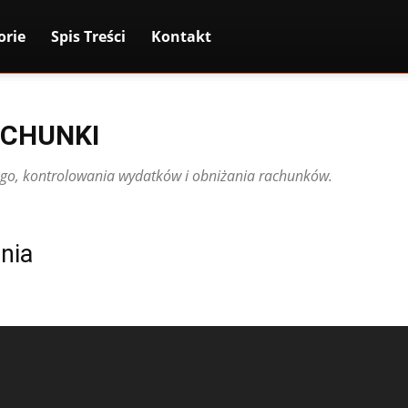
orie
Spis Treści
Kontakt
ACHUNKI
o, kontrolowania wydatków i obniżania rachunków.
nia