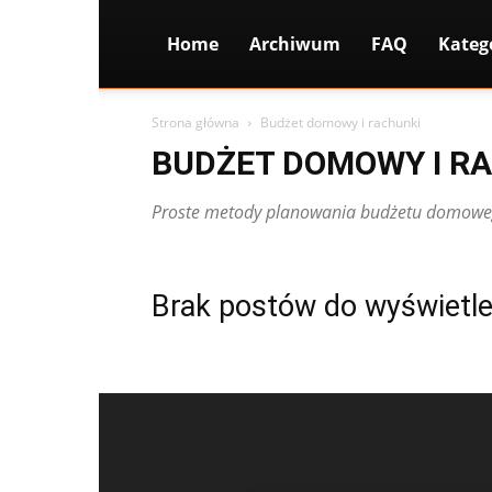
Home
Archiwum
FAQ
Kateg
Strona główna
Budżet domowy i rachunki
BUDŻET DOMOWY I R
Proste metody planowania budżetu domoweg
Brak postów do wyświetle