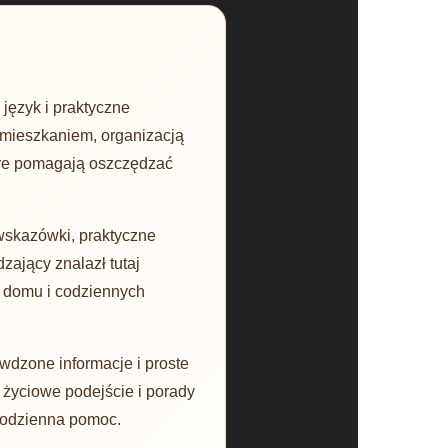
język i praktyczne
 mieszkaniem, organizacją
óre pomagają oszczędzać
wskazówki, praktyczne
zający znalazł tutaj
 domu i codziennych
wdzone informacje i proste
, życiowe podejście i porady
 codzienna pomoc.