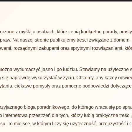
rzone z myślą o osobach, które cenią konkretne porady, prosty 
praw. Na naszej stronie publikujemy treści związane z domem,
awami, rozsądnymi zakupami oraz sprytnymi rozwiązaniami, kt
można wytłumaczyć jasno i po ludzku. Stawiamy na użyteczne 
e da się naprawdę wykorzystać w życiu. Chcemy, aby każdy odwied
ytania, ciekawe pomysły oraz pomocne podpowiedzi dotyczące
przyjaznego bloga poradnikowego, do którego wraca się po spra
 internetowa przestrzeń dla tych, którzy lubią praktyczne treści
. To miejsce, w którym liczy się użyteczność, przejrzystość i