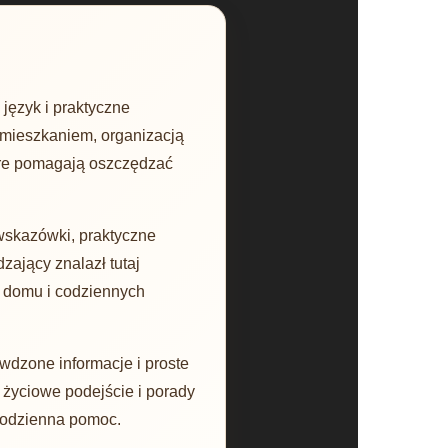
język i praktyczne
 mieszkaniem, organizacją
óre pomagają oszczędzać
wskazówki, praktyczne
zający znalazł tutaj
 domu i codziennych
wdzone informacje i proste
, życiowe podejście i porady
 codzienna pomoc.