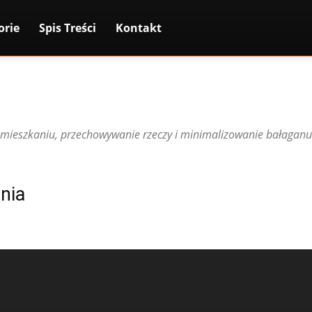
orie
Spis Treści
Kontakt
w mieszkaniu, przechowywanie rzeczy i minimalizowanie bałaganu
nia