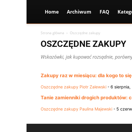
Home
Archiwum
FAQ
Kateg
Strona główna
Oszczędne zakupy
OSZCZĘDNE ZAKUPY
Wskazówki, jak kupować rozsądnie, porówny
Zakupy raz w miesiącu: dla kogo to się
Oszczędne zakupy
Piotr Zalewski
-
6 sierpnia,
Tanie zamienniki drogich produktów: c
Oszczędne zakupy
Paulina Majewski
-
5 czerw