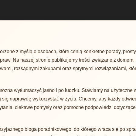
rzone z myślą o osobach, które cenią konkretne porady, prosty 
praw. Na naszej stronie publikujemy treści związane z domem,
awami, rozsądnymi zakupami oraz sprytnymi rozwiązaniami, kt
można wytłumaczyć jasno i po ludzku. Stawiamy na użyteczne 
e da się naprawdę wykorzystać w życiu. Chcemy, aby każdy odwied
ytania, ciekawe pomysły oraz pomocne podpowiedzi dotyczące
przyjaznego bloga poradnikowego, do którego wraca się po spra