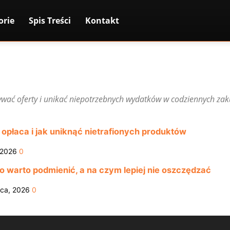
orie
Spis Treści
Kontakt
wać oferty i unikać niepotrzebnych wydatków w codziennych za
 opłaca i jak uniknąć nietrafionych produktów
 2026
0
o warto podmienić, a na czym lepiej nie oszczędzać
ca, 2026
0