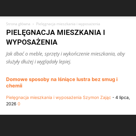
Strona główna
Pielęgnacja mieszkania i wyposażenia
PIELĘGNACJA MIESZKANIA I
WYPOSAŻENIA
Jak dbać o meble, sprzęty i wykończenie mieszkania, aby
służyły dłużej i wyglądały lepiej.
Domowe sposoby na lśniące lustra bez smug i
chemii
Pielęgnacja mieszkania i wyposażenia
Szymon Zając
-
4 lipca,
2026
0