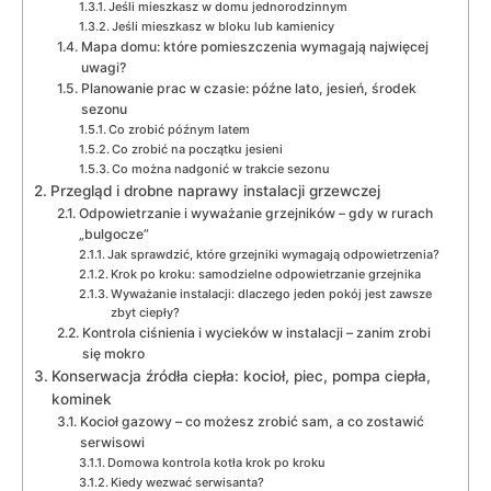
Jeśli mieszkasz w domu jednorodzinnym
Jeśli mieszkasz w bloku lub kamienicy
Mapa domu: które pomieszczenia wymagają najwięcej
uwagi?
Planowanie prac w czasie: późne lato, jesień, środek
sezonu
Co zrobić późnym latem
Co zrobić na początku jesieni
Co można nadgonić w trakcie sezonu
Przegląd i drobne naprawy instalacji grzewczej
Odpowietrzanie i wyważanie grzejników – gdy w rurach
„bulgocze”
Jak sprawdzić, które grzejniki wymagają odpowietrzenia?
Krok po kroku: samodzielne odpowietrzanie grzejnika
Wyważanie instalacji: dlaczego jeden pokój jest zawsze
zbyt ciepły?
Kontrola ciśnienia i wycieków w instalacji – zanim zrobi
się mokro
Konserwacja źródła ciepła: kocioł, piec, pompa ciepła,
kominek
Kocioł gazowy – co możesz zrobić sam, a co zostawić
serwisowi
Domowa kontrola kotła krok po kroku
Kiedy wezwać serwisanta?