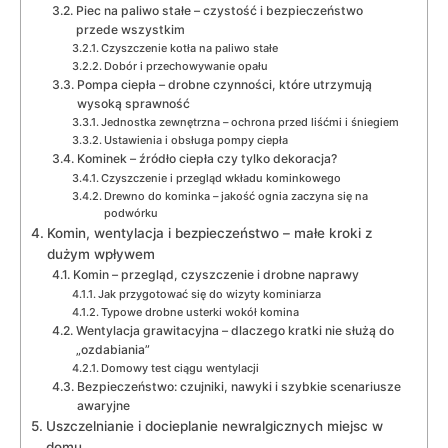
Piec na paliwo stałe – czystość i bezpieczeństwo
przede wszystkim
Czyszczenie kotła na paliwo stałe
Dobór i przechowywanie opału
Pompa ciepła – drobne czynności, które utrzymują
wysoką sprawność
Jednostka zewnętrzna – ochrona przed liśćmi i śniegiem
Ustawienia i obsługa pompy ciepła
Kominek – źródło ciepła czy tylko dekoracja?
Czyszczenie i przegląd wkładu kominkowego
Drewno do kominka – jakość ognia zaczyna się na
podwórku
Komin, wentylacja i bezpieczeństwo – małe kroki z
dużym wpływem
Komin – przegląd, czyszczenie i drobne naprawy
Jak przygotować się do wizyty kominiarza
Typowe drobne usterki wokół komina
Wentylacja grawitacyjna – dlaczego kratki nie służą do
„ozdabiania”
Domowy test ciągu wentylacji
Bezpieczeństwo: czujniki, nawyki i szybkie scenariusze
awaryjne
Uszczelnianie i docieplanie newralgicznych miejsc w
domu