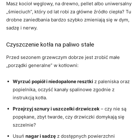
Masz kocioł węglowy, na drewno, pellet albo uniwersalny
„śmieciuch”, który od lat robi za główne źródło ciepła? Tu
drobne zaniedbania bardzo szybko zmieniają się w dym,
sadzę i nerwy.
Czyszczenie kotła na paliwo stałe
Przed sezonem grzewczym dobrze jest zrobić małe
„porządki generalne” w kotłowni:
Wyrzuć popiół i niedopalone resztki
z paleniska oraz
popielnika, oczyść kanały spalinowe zgodnie z
instrukcją kotła.
Przejrzyj sznury i uszczelki drzwiczek
– czy nie są
popękane, zbyt twarde, czy drzwiczki domykają się
szczelnie?
Usuń
nagar i sadzę
z dostępnych powierzchni