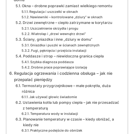
Okna – drobne poprawki zamiast wielkiego remontu
Regulacja i uszczelki w oknach
Nawiewniki – kontrolowane „dziury” w oknach
Drzwi zewnętrzne – ciepło zatrzymane w korytarzu
Uszczelnienie skrzydła i progu
Wiatrołap i „drzwi wewnątrz drzwi”
Ściany, gniazdka i inne „dziury w domu”
Gniazdka i puszki w ścianach zewnętrznych
Fugi, pęknięcia i przejścia instalacji
Poddasze i strop – niewidoczna granica ciepła
Szybka diagnoza poddasza
Drobne prace poprawiające izolację
Regulacja ogrzewania i codzienna obsługa – jak nie
przepalać pieniędzy
Termostaty przygrzejnikowe – małe pokrętła, duża
różnica
Jak używać głowic świadomie
Ustawienia kotła lub pompy ciepła – jak nie przesadzać
z temperaturą
Temperatura wody w instalacji
Planowanie temperatury w czasie – kiedy obniżać, a
kiedy nie
Praktyczne podejście do obniżek