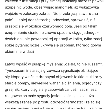
zaleceń z instrukcji i przy zimnej instalacji możesz powoli
uzupełnić wodę, obserwując manometr, aż wskazówka
wejdzie w zalecany zakres. Nie przekręcaj zaworu „na
pałę” – lepiej dodać trochę, odczekać, sprawdzić, niż
przebić się w okolice czerwonego pola. Jeśli po takim
uzupełnieniu ciśnienie znowu spada w ciągu jednego–
dwóch dni, nie powtarzaj tej operacji w kółko, tylko zadaj
sobie pytanie: gdzie ukrywa się problem, którego gołym
okiem nie widać?
Łatwo wpaść w pułapkę myślenia: „działa, to nie ruszam”.
Tymczasem instalacja grzewcza sygnalizuje zbliżające
się kłopoty właśnie drobnymi objawami: lekkie stuki przy
starcie pompy, niewielkie wahania ciśnienia, pojedynczy
grzejnik, który ciągle się zapowietrza. Jeśli zaczniesz
reagować na małe sygnały jesienią, zimą masz dużo
większą szansę po prostu odkręcić termostat i zająć się
swoim życiem, zamiast awaryjnie szukać hydraulika przy