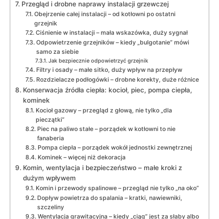
Przegląd i drobne naprawy instalacji grzewczej
Obejrzenie całej instalacji – od kotłowni po ostatni
grzejnik
Ciśnienie w instalacji – mała wskazówka, duży sygnał
Odpowietrzenie grzejników – kiedy „bulgotanie” mówi
samo za siebie
Jak bezpiecznie odpowietrzyć grzejnik
Filtry i osady – małe sitko, duży wpływ na przepływ
Rozdzielacze podłogówki – drobne korekty, duże różnice
Konserwacja źródła ciepła: kocioł, piec, pompa ciepła,
kominek
Kocioł gazowy – przegląd z głową, nie tylko „dla
pieczątki”
Piec na paliwo stałe – porządek w kotłowni to nie
fanaberia
Pompa ciepła – porządek wokół jednostki zewnętrznej
Kominek – więcej niż dekoracja
Komin, wentylacja i bezpieczeństwo – małe kroki z
dużym wpływem
Komin i przewody spalinowe – przegląd nie tylko „na oko”
Dopływ powietrza do spalania – kratki, nawiewniki,
szczeliny
Wentylacja grawitacyjna – kiedy „ciąg” jest za słaby albo