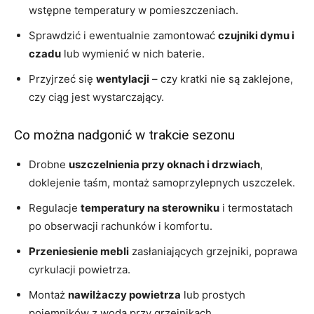
wstępne temperatury w pomieszczeniach.
Sprawdzić i ewentualnie zamontować
czujniki dymu i
czadu
lub wymienić w nich baterie.
Przyjrzeć się
wentylacji
– czy kratki nie są zaklejone,
czy ciąg jest wystarczający.
Co można nadgonić w trakcie sezonu
Drobne
uszczelnienia przy oknach i drzwiach
,
doklejenie taśm, montaż samoprzylepnych uszczelek.
Regulacje
temperatury na sterowniku
i termostatach
po obserwacji rachunków i komfortu.
Przeniesienie mebli
zasłaniających grzejniki, poprawa
cyrkulacji powietrza.
Montaż
nawilżaczy powietrza
lub prostych
pojemników z wodą przy grzejnikach.