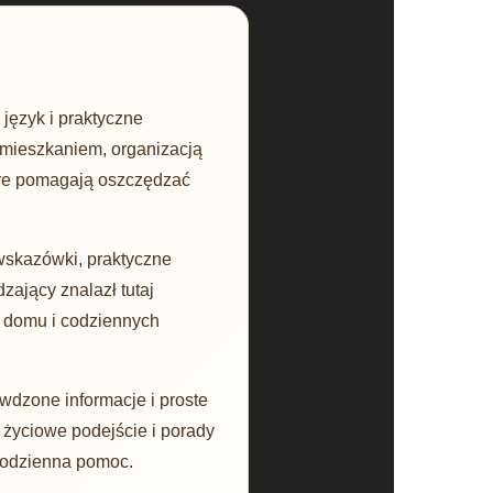
język i praktyczne
 mieszkaniem, organizacją
óre pomagają oszczędzać
wskazówki, praktyczne
zający znalazł tutaj
 domu i codziennych
wdzone informacje i proste
, życiowe podejście i porady
 codzienna pomoc.