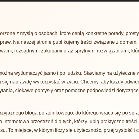
rzone z myślą o osobach, które cenią konkretne porady, prosty 
praw. Na naszej stronie publikujemy treści związane z domem,
awami, rozsądnymi zakupami oraz sprytnymi rozwiązaniami, kt
można wytłumaczyć jasno i po ludzku. Stawiamy na użyteczne 
e da się naprawdę wykorzystać w życiu. Chcemy, aby każdy odwied
ytania, ciekawe pomysły oraz pomocne podpowiedzi dotyczące
przyjaznego bloga poradnikowego, do którego wraca się po spra
 internetowa przestrzeń dla tych, którzy lubią praktyczne treści
. To miejsce, w którym liczy się użyteczność, przejrzystość i