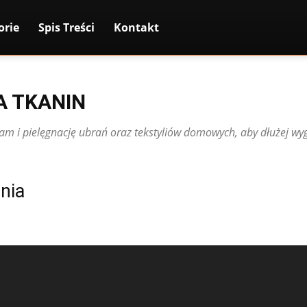
orie
Spis Treści
Kontakt
A TKANIN
m i pielęgnację ubrań oraz tekstyliów domowych, aby dłużej wyg
nia