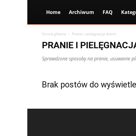
Home
Archiwum
FAQ
Kateg
Strona główna
Pranie i pielęgnacja tkanin
PRANIE I PIELĘGNACJ
Sprawdzone sposoby na pranie, usuwanie pla
Brak postów do wyświetle