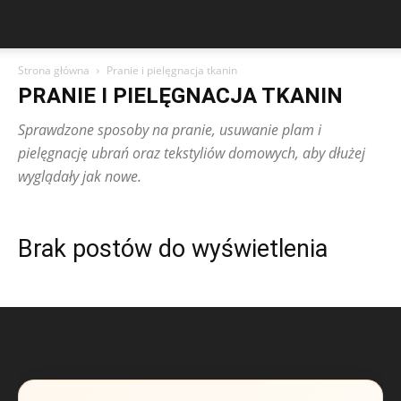
Strona główna
Pranie i pielęgnacja tkanin
PRANIE I PIELĘGNACJA TKANIN
Sprawdzone sposoby na pranie, usuwanie plam i
pielęgnację ubrań oraz tekstyliów domowych, aby dłużej
wyglądały jak nowe.
Brak postów do wyświetlenia