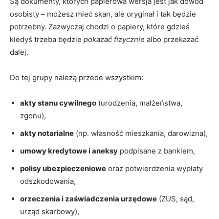
Są dokumenty, których papierowa wersja jest jak dowód
osobisty – możesz mieć skan, ale oryginał i tak będzie
potrzebny. Zazwyczaj chodzi o papiery, które gdzieś
kiedyś trzeba będzie
pokazać fizycznie
albo przekazać
dalej.
Do tej grupy należą przede wszystkim:
akty stanu cywilnego
(urodzenia, małżeństwa,
zgonu),
akty notarialne
(np. własność mieszkania, darowizna),
umowy kredytowe i aneksy
podpisane z bankiem,
polisy ubezpieczeniowe
oraz potwierdzenia wypłaty
odszkodowania,
orzeczenia i zaświadczenia urzędowe
(ZUS, sąd,
urząd skarbowy),