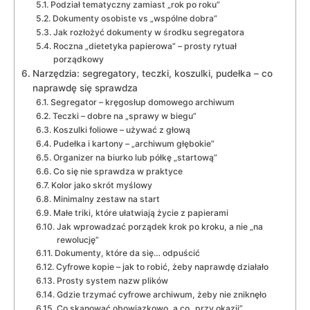
Podział tematyczny zamiast „rok po roku”
Dokumenty osobiste vs „wspólne dobra”
Jak rozłożyć dokumenty w środku segregatora
Roczna „dietetyka papierowa” – prosty rytuał
porządkowy
Narzędzia: segregatory, teczki, koszulki, pudełka – co
naprawdę się sprawdza
Segregator – kręgosłup domowego archiwum
Teczki – dobre na „sprawy w biegu”
Koszulki foliowe – używać z głową
Pudełka i kartony – „archiwum głębokie”
Organizer na biurko lub półkę „startową”
Co się nie sprawdza w praktyce
Kolor jako skrót myślowy
Minimalny zestaw na start
Małe triki, które ułatwiają życie z papierami
Jak wprowadzać porządek krok po kroku, a nie „na
rewolucję”
Dokumenty, które da się… odpuścić
Cyfrowe kopie – jak to robić, żeby naprawdę działało
Prosty system nazw plików
Gdzie trzymać cyfrowe archiwum, żeby nie zniknęło
Co skanować obowiązkowo, a co „przy okazji”