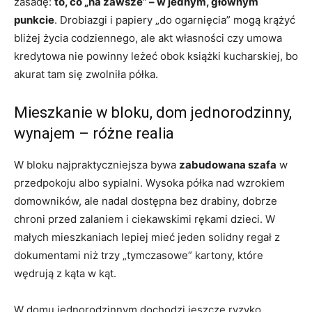
zasadę:
to, co „na zawsze” – w jednym, głównym
punkcie
. Drobiazgi i papiery „do ogarnięcia” mogą krążyć
bliżej życia codziennego, ale akt własności czy umowa
kredytowa nie powinny leżeć obok książki kucharskiej, bo
akurat tam się zwolniła półka.
Mieszkanie w bloku, dom jednorodzinny,
wynajem – różne realia
W bloku najpraktyczniejsza bywa
zabudowana szafa
w
przedpokoju albo sypialni. Wysoka półka nad wzrokiem
domowników, ale nadal dostępna bez drabiny, dobrze
chroni przed zalaniem i ciekawskimi rękami dzieci. W
małych mieszkaniach lepiej mieć jeden solidny regał z
dokumentami niż trzy „tymczasowe” kartony, które
wędrują z kąta w kąt.
W domu jednorodzinnym dochodzi jeszcze ryzyko