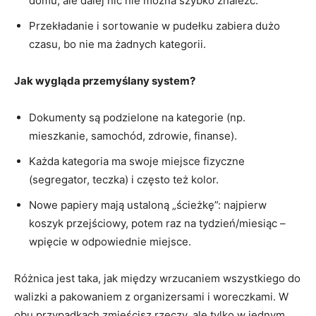
domu, ale dalej nic nie można szybko znaleźć.
Przekładanie i sortowanie w pudełku zabiera dużo
czasu, bo nie ma żadnych kategorii.
Jak wygląda przemyślany system?
Dokumenty są podzielone na kategorie (np.
mieszkanie, samochód, zdrowie, finanse).
Każda kategoria ma swoje miejsce fizyczne
(segregator, teczka) i często też kolor.
Nowe papiery mają ustaloną „ścieżkę”: najpierw
koszyk przejściowy, potem raz na tydzień/miesiąc –
wpięcie w odpowiednie miejsce.
Różnica jest taka, jak między wrzucaniem wszystkiego do
walizki a pakowaniem z organizersami i woreczkami. W
obu przypadkach zmieścisz rzeczy, ale tylko w jednym