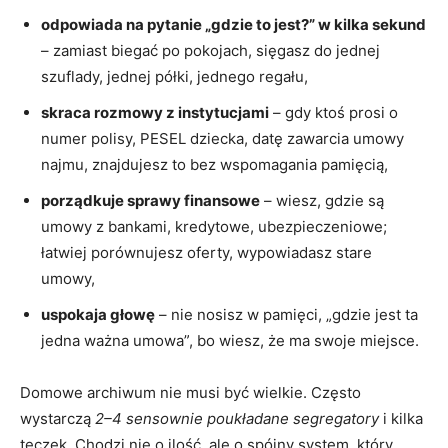
odpowiada na pytanie „gdzie to jest?” w kilka sekund
– zamiast biegać po pokojach, sięgasz do jednej
szuflady, jednej półki, jednego regału,
skraca rozmowy z instytucjami
– gdy ktoś prosi o
numer polisy, PESEL dziecka, datę zawarcia umowy
najmu, znajdujesz to bez wspomagania pamięcią,
porządkuje sprawy finansowe
– wiesz, gdzie są
umowy z bankami, kredytowe, ubezpieczeniowe;
łatwiej porównujesz oferty, wypowiadasz stare
umowy,
uspokaja głowę
– nie nosisz w pamięci, „gdzie jest ta
jedna ważna umowa”, bo wiesz, że ma swoje miejsce.
Domowe archiwum nie musi być wielkie. Często
wystarczą
2–4 sensownie poukładane segregatory
i kilka
teczek. Chodzi nie o ilość, ale o spójny system, który