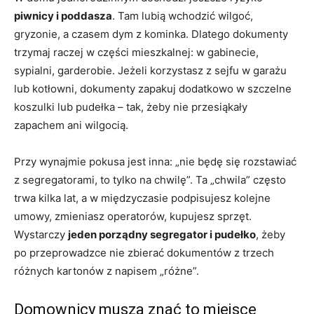
piwnicy i poddasza
. Tam lubią wchodzić wilgoć,
gryzonie, a czasem dym z kominka. Dlatego dokumenty
trzymaj raczej w części mieszkalnej: w gabinecie,
sypialni, garderobie. Jeżeli korzystasz z sejfu w garażu
lub kotłowni, dokumenty zapakuj dodatkowo w szczelne
koszulki lub pudełka – tak, żeby nie przesiąkały
zapachem ani wilgocią.
Przy wynajmie pokusa jest inna: „nie będę się rozstawiać
z segregatorami, to tylko na chwilę”. Ta „chwila” często
trwa kilka lat, a w międzyczasie podpisujesz kolejne
umowy, zmieniasz operatorów, kupujesz sprzęt.
Wystarczy
jeden porządny segregator i pudełko
, żeby
po przeprowadzce nie zbierać dokumentów z trzech
różnych kartonów z napisem „różne”.
Domownicy muszą znać to miejsce