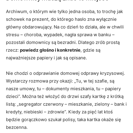
Archiwum, o którym wie tylko jedna osoba, to trochę jak
schowek na prezent, do którego hasło zna wyłącznie
główny obdarowujący. Na co dzień to działa, ale w chwili
stresu – choroba, wypadek, nagła sprawa w banku –
pozostali domownicy są bezradni. Dlatego zrób prostą
rzecz:
powiedz głośno i konkretnie
, gdzie są
najważniejsze papiery i jak są opisane.
Nie chodzi o odprawianie domowej odprawy kryzysowej.
Wystarczy rozmowa przy okazji: „Tu, w tej szafie, są
nasze umowy, tu – dokumenty mieszkania, tu – papiery
dzieci”. Można też włożyć do drzwi szafy kartkę z krótką
listą: „segregator czerwony – mieszkanie, zielony – bank i
kredyty, niebieski – zdrowie”. Kiedy za pięć lat ktoś
będzie gorączkowo szukał polisy, taka kartka okaże się
bezcenna.