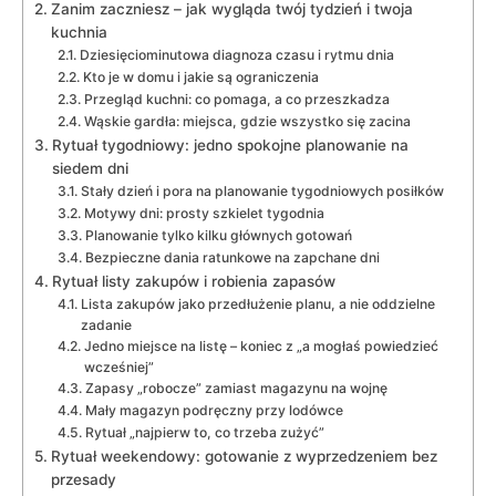
Zanim zaczniesz – jak wygląda twój tydzień i twoja
kuchnia
Dziesięciominutowa diagnoza czasu i rytmu dnia
Kto je w domu i jakie są ograniczenia
Przegląd kuchni: co pomaga, a co przeszkadza
Wąskie gardła: miejsca, gdzie wszystko się zacina
Rytuał tygodniowy: jedno spokojne planowanie na
siedem dni
Stały dzień i pora na planowanie tygodniowych posiłków
Motywy dni: prosty szkielet tygodnia
Planowanie tylko kilku głównych gotowań
Bezpieczne dania ratunkowe na zapchane dni
Rytuał listy zakupów i robienia zapasów
Lista zakupów jako przedłużenie planu, a nie oddzielne
zadanie
Jedno miejsce na listę – koniec z „a mogłaś powiedzieć
wcześniej”
Zapasy „robocze” zamiast magazynu na wojnę
Mały magazyn podręczny przy lodówce
Rytuał „najpierw to, co trzeba zużyć”
Rytuał weekendowy: gotowanie z wyprzedzeniem bez
przesady