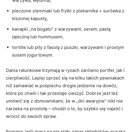
warzywa, wędlina),
pieczone ziemniaki lub frytki z piekarnika + surówka z
kiszonej kapusty,
kanapki „na bogato” z warzywami, serem, pastą
jajeczną lub hummusem,
tortille lub pity z fasolą z puszki, warzywami i prostym
sosem jogurtowym.
Dania ratunkowe trzymają w ryzach zarówno portfel, jak i
cierpliwość. Lepiej oprzeć się na kilku takich pewniakach
niż zamawiać w pośpiechu drogie jedzenie na dowóz,
które po chwili i tak przestaje cieszyć. Dobrze jest też
umówić się z domownikami, że w „dni awaryjne” nikt nie
narzeka na prostotę – chodzi o to, by szybko się najeść i
wrócić do swoich spraw.
Pomaga, jeśli masz na nie stały zapas składników: puszka