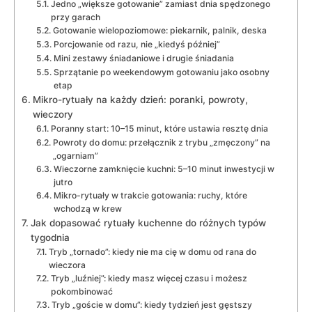
Jedno „większe gotowanie” zamiast dnia spędzonego
przy garach
Gotowanie wielopoziomowe: piekarnik, palnik, deska
Porcjowanie od razu, nie „kiedyś później”
Mini zestawy śniadaniowe i drugie śniadania
Sprzątanie po weekendowym gotowaniu jako osobny
etap
Mikro-rytuały na każdy dzień: poranki, powroty,
wieczory
Poranny start: 10–15 minut, które ustawia resztę dnia
Powroty do domu: przełącznik z trybu „zmęczony” na
„ogarniam”
Wieczorne zamknięcie kuchni: 5–10 minut inwestycji w
jutro
Mikro-rytuały w trakcie gotowania: ruchy, które
wchodzą w krew
Jak dopasować rytuały kuchenne do różnych typów
tygodnia
Tryb „tornado”: kiedy nie ma cię w domu od rana do
wieczora
Tryb „luźniej”: kiedy masz więcej czasu i możesz
pokombinować
Tryb „goście w domu”: kiedy tydzień jest gęstszy