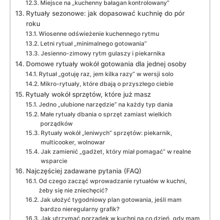
Miejsce na „kuchenny bałagan kontrolowany”
Rytuały sezonowe: jak dopasować kuchnię do pór
roku
Wiosenne odświeżenie kuchennego rytmu
Letni rytuał „minimalnego gotowania”
Jesienno-zimowy rytm gulaszy i piekarnika
Domowe rytuały wokół gotowania dla jednej osoby
Rytuał „gotuję raz, jem kilka razy” w wersji solo
Mikro-rytuały, które dbają o przyszłego ciebie
Rytuały wokół sprzętów, które już masz
Jedno „ulubione narzędzie” na każdy typ dania
Małe rytuały dbania o sprzęt zamiast wielkich
porządków
Rytuały wokół „leniwych” sprzętów: piekarnik,
multicooker, wolnowar
Jak zamienić „gadżet, który miał pomagać” w realne
wsparcie
Najczęściej zadawane pytania (FAQ)
Od czego zacząć wprowadzanie rytuałów w kuchni,
żeby się nie zniechęcić?
Jak ułożyć tygodniowy plan gotowania, jeśli mam
bardzo nieregularny grafik?
Jak utrzymać porządek w kuchni na co dzień, gdy mam