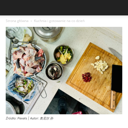
Strona główna
Kuchnia i gotowanie na co dzień
Źródło: Pexels | Autor: 奥尼尔 孙