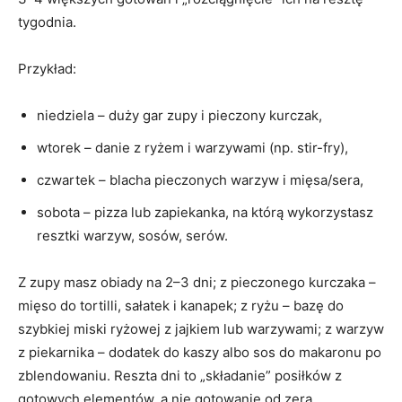
tygodnia.
Przykład:
niedziela – duży gar zupy i pieczony kurczak,
wtorek – danie z ryżem i warzywami (np. stir-fry),
czwartek – blacha pieczonych warzyw i mięsa/sera,
sobota – pizza lub zapiekanka, na którą wykorzystasz
resztki warzyw, sosów, serów.
Z zupy masz obiady na 2–3 dni; z pieczonego kurczaka –
mięso do tortilli, sałatek i kanapek; z ryżu – bazę do
szybkiej miski ryżowej z jajkiem lub warzywami; z warzyw
z piekarnika – dodatek do kaszy albo sos do makaronu po
zblendowaniu. Reszta dni to „składanie” posiłków z
gotowych elementów, a nie gotowanie od zera.