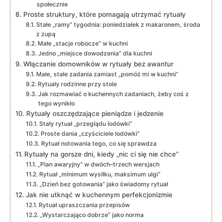
społecznie
Proste struktury, które pomagają utrzymać rytuały
Stałe „ramy” tygodnia: poniedziałek z makaronem, środa
z zupą
Małe „stacje robocze” w kuchni
Jedno „miejsce dowodzenia” dla kuchni
Włączanie domowników w rytuały bez awantur
Małe, stałe zadania zamiast „pomóż mi w kuchni”
Rytuały rodzinne przy stole
Jak rozmawiać o kuchennych zadaniach, żeby coś z
tego wynikło
Rytuały oszczędzające pieniądze i jedzenie
Stały rytuał „przeglądu lodówki”
Proste dania „czyściciele lodówki”
Rytuał notowania tego, co się sprawdza
Rytuały na gorsze dni, kiedy „nic ci się nie chce”
„Plan awaryjny” w dwóch–trzech wersjach
Rytuał „minimum wysiłku, maksimum ulgi”
„Dzień bez gotowania” jako świadomy rytuał
Jak nie utknąć w kuchennym perfekcjonizmie
Rytuał upraszczania przepisów
„Wystarczająco dobrze” jako norma