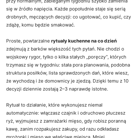
przy normalnym, zabieganym tygodniu szybko zamienia
się w źródło napięcia. Każde popołudnie staje się serią
drobnych, męczących decyzji: co ugotować, co kupić, czy
zdążę, komu będzie smakować.
Proste, powtarzalne
rytuały kuchenne na co dzień
zdejmują z barków większość tych pytań. Nie chodzi o
wojskowy rygor, tylko o kilka stałych „poręczy”, których
trzymasz się w tygodniu: stała pora planowania, podobna
struktura posiłków, lista sprawdzonych dań, które wiesz,
że wychodzą i że domownicy je zjedzą. Dzięki temu z 10
decyzji dziennie zostają 2–3 naprawdę istotne.
Rytuał to działanie, które wykonujesz niemal
automatycznie: włączasz czajnik i odruchowo płuczesz
ryż, wyjmujesz z zamrażarki mięso, gdy robisz poranną
kawę, zanim rozpakujesz zakupy, od razu odkładasz
mrożonki i mięso we właściwe miejsca. Mniej